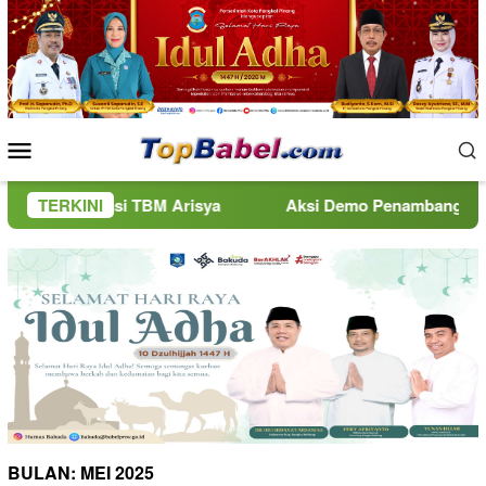
Loncat
ke
konten
Menu
Mobile
asi TBM Arisya
TERKINI
Aksi Demo Penambang Timah di Belitung
BULAN:
MEI 2025