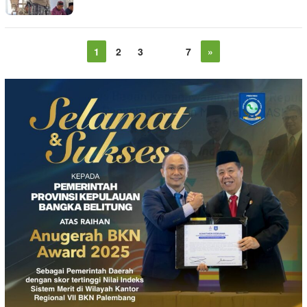
1
2
3
…
7
»