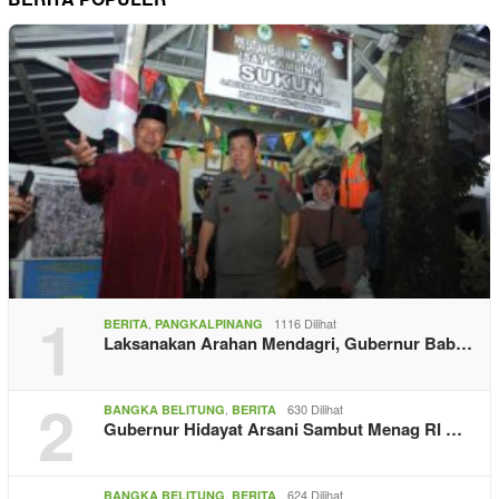
1
,
1116 Dilihat
BERITA
PANGKALPINANG
Laksanakan Arahan Mendagri, Gubernur Bab…
2
,
630 Dilihat
BANGKA BELITUNG
BERITA
Gubernur Hidayat Arsani Sambut Menag RI …
,
624 Dilihat
BANGKA BELITUNG
BERITA