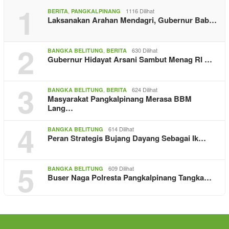
1
,
1116 Dilihat
BERITA
PANGKALPINANG
Laksanakan Arahan Mendagri, Gubernur Bab…
2
,
630 Dilihat
BANGKA BELITUNG
BERITA
Gubernur Hidayat Arsani Sambut Menag RI …
3
,
624 Dilihat
BANGKA BELITUNG
BERITA
Masyarakat Pangkalpinang Merasa BBM
Lang…
4
614 Dilihat
BANGKA BELITUNG
Peran Strategis Bujang Dayang Sebagai Ik…
5
609 Dilihat
BANGKA BELITUNG
Buser Naga Polresta Pangkalpinang Tangka…