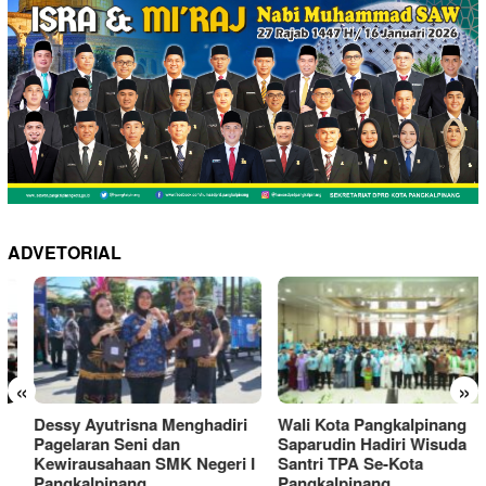
ADVETORIAL
«
»
Dessy Ayutrisna Menghadiri
Wali Kota Pangkalpinang
Pagelaran Seni dan
Saparudin Hadiri Wisuda
Kewirausahaan SMK Negeri I
Santri TPA Se-Kota
Pangkalpinang
Pangkalpinang