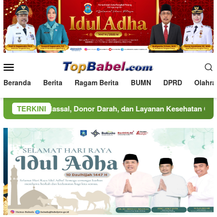
Loncat
ke
konten
Menu
Mobile
Beranda
Berita
Ragam Berita
BUMN
DPRD
Olahra
n Massal, Donor Darah, dan Layanan Kesehatan Gratis
TERKINI
MI