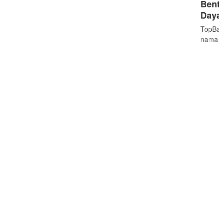
Bent
Daya
TopBa
nama 