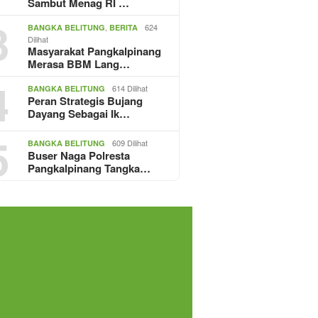
Sambut Menag RI …
3
,
624
BANGKA BELITUNG
BERITA
Dilihat
Masyarakat Pangkalpinang
Merasa BBM Lang…
4
614 Dilihat
BANGKA BELITUNG
Peran Strategis Bujang
Dayang Sebagai Ik…
5
609 Dilihat
BANGKA BELITUNG
Buser Naga Polresta
Pangkalpinang Tangka…