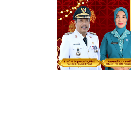
Loncat
ke
konten