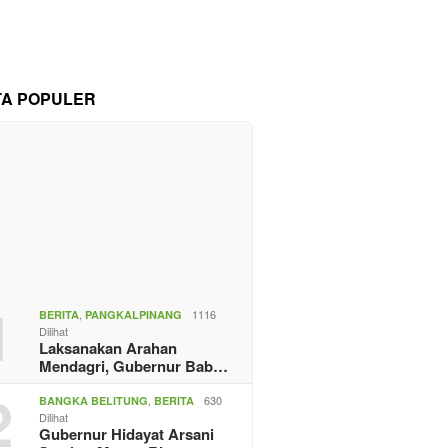
TA POPULER
1
,
1116
BERITA
PANGKALPINANG
Dilihat
Laksanakan Arahan
Mendagri, Gubernur Bab…
2
,
630
BANGKA BELITUNG
BERITA
Dilihat
Gubernur Hidayat Arsani