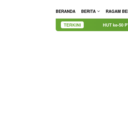
BERANDA
BERITA
RAGAM BE
HUT ke-50 PT TIMAH, Bulan Bakti
TERKINI