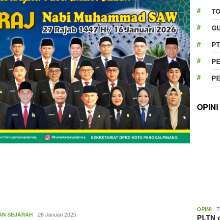
T
GU
PT
P
P
OPINI
7
OPINI
topbabel.com
26 Januari 2025
AN SEJARAH
PLTN d