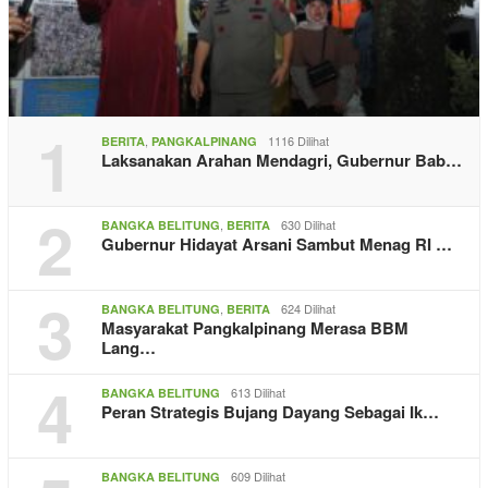
1
,
1116 Dilihat
BERITA
PANGKALPINANG
Laksanakan Arahan Mendagri, Gubernur Bab…
2
,
630 Dilihat
BANGKA BELITUNG
BERITA
Gubernur Hidayat Arsani Sambut Menag RI …
3
,
624 Dilihat
BANGKA BELITUNG
BERITA
Masyarakat Pangkalpinang Merasa BBM
Lang…
4
613 Dilihat
BANGKA BELITUNG
Peran Strategis Bujang Dayang Sebagai Ik…
609 Dilihat
BANGKA BELITUNG