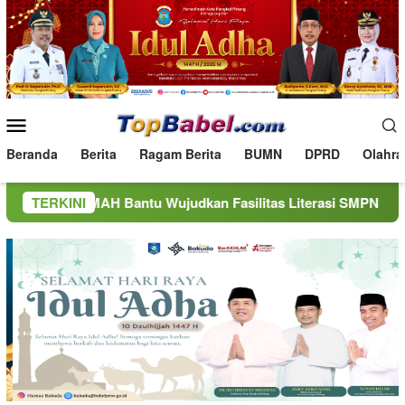
Loncat
ke
konten
Menu
Mobile
Beranda
Berita
Ragam Berita
BUMN
DPRD
Olahra
IMAH Bantu Wujudkan Fasilitas Literasi SMPN 2 Simpang Katis
TERKINI