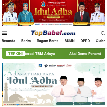
Loncat
ke
konten
Menu
Mobile
Beranda
Berita
Ragam Berita
BUMN
DPRD
Olahra
iterasi TBM Arisya
TERKINI
Aksi Demo Penambang Timah di Belit