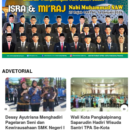
ADVETORIAL
«
»
Dessy Ayutrisna Menghadiri
Wali Kota Pangkalpinang
Pagelaran Seni dan
Saparudin Hadiri Wisuda
Kewirausahaan SMK Negeri I
Santri TPA Se-Kota