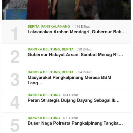
1
,
1116 Dilihat
BERITA
PANGKALPINANG
Laksanakan Arahan Mendagri, Gubernur Bab…
2
,
630 Dilihat
BANGKA BELITUNG
BERITA
Gubernur Hidayat Arsani Sambut Menag RI …
3
,
624 Dilihat
BANGKA BELITUNG
BERITA
Masyarakat Pangkalpinang Merasa BBM
Lang…
4
614 Dilihat
BANGKA BELITUNG
Peran Strategis Bujang Dayang Sebagai Ik…
5
609 Dilihat
BANGKA BELITUNG
Buser Naga Polresta Pangkalpinang Tangka…