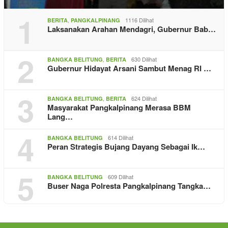
1
,
1116 Dilihat
BERITA
PANGKALPINANG
Laksanakan Arahan Mendagri, Gubernur Bab…
2
,
630 Dilihat
BANGKA BELITUNG
BERITA
Gubernur Hidayat Arsani Sambut Menag RI …
3
,
624 Dilihat
BANGKA BELITUNG
BERITA
Masyarakat Pangkalpinang Merasa BBM
Lang…
4
614 Dilihat
BANGKA BELITUNG
Peran Strategis Bujang Dayang Sebagai Ik…
5
609 Dilihat
BANGKA BELITUNG
Buser Naga Polresta Pangkalpinang Tangka…