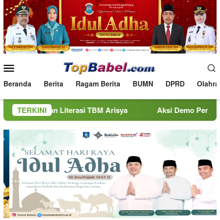
Loncat
ke
konten
Menu
Mobile
Beranda
Berita
Ragam Berita
BUMN
DPRD
Olahra
han Literasi TBM Arisya
TERKINI
Aksi Demo Penambang Timah di 